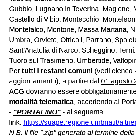
Gubbio, Lugnano in Teverina, Magione, 
Castello di Vibio, Montecchio, Monteleon
Montefalco, Montone, Massa Martana, Na
Umbra, Orvieto, Otricoli, Parrano, Spole
Sant'Anatolia di Narco, Scheggino, Terni, 
Tuoro sul Trasimeno, Umbertide, Valtopi
Per
tutti i restanti comuni
(vedi elenco -
aggiornamento), a partire dal
01 agosto 
ACG dovranno essere obbligatoriament
modalità telematica
, accedendo al Port
-
"PORTALINO"
- al seguente
link:
https://suape.regione.umbria.it/altrien
N.B.
Il file ".zip" generato al termine del