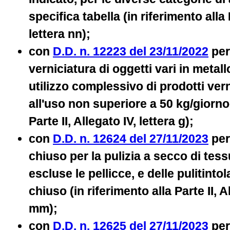
specifica tabella (in riferimento alla P
lettera nn);
con
D.D. n. 12223 del 23/11/2022
per 
verniciatura di oggetti vari in metal
utilizzo complessivo di prodotti vern
all'uso non superiore a 50 kg/giorno 
Parte II, Allegato IV, lettera g);
con
D.D. n. 12624 del 27/11/2023
per
chiuso per la pulizia a secco di tessu
escluse le pellicce, e delle pulitinto
chiuso (in riferimento alla Parte II, A
mm);
con
D.D. n. 12625 del 27/11/2023
per 