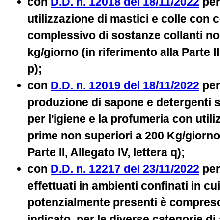
con
D.D. n. 12018 del 18/11/2022
per 
utilizzazione di mastici e colle con
complessivo di sostanze collanti no
kg/giorno (in riferimento alla Parte II
p);
con
D.D. n. 12019 del 18/11/2022
per 
produzione di sapone e detergenti si
per l'igiene e la profumeria con utili
prime non superiori a 200 Kg/giorno 
Parte II, Allegato IV, lettera q);
con
D.D. n. 12217 del 23/11/2022
per
effettuati in ambienti confinati in cu
potenzialmente presenti è compreso 
indicato, per le diverse categorie di 