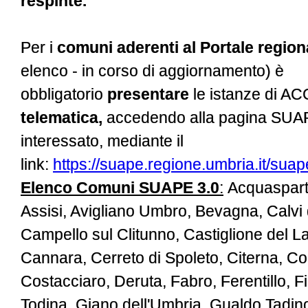
respinte.
Per i
comuni aderenti al Portale regio
elenco - in corso di aggiornamento) è
obbligatorio
presentare
le istanze di A
telematica,
accedendo alla pagina SUA
interessato, mediante il
link:
https://suape.regione.umbria.it/sua
Elenco Comuni SUAPE 3.0
:
Acquasparta
Assisi, Avigliano Umbro, Bevagna, Calvi 
Campello sul Clitunno, Castiglione del La
Cannara, Cerreto di Spoleto, Citerna, Co
Costacciaro, Deruta, Fabro, Ferentillo, Fi
Todina, Giano dell'Umbria, Gualdo Tadin