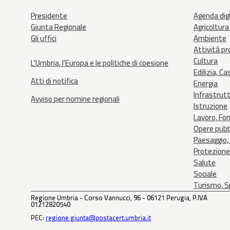
Presidente
Agenda dig
Giunta Regionale
Agricoltura
Gli uffici
Ambiente
Attività p
Cultura
L'Umbria, l'Europa e le politiche di coesione
Edilizia, Ca
Atti di notifica
Energia
Infrastrut
Avviso per nomine regionali
Istruzione
Lavoro, Fo
Opere pubb
Paesaggio, 
Protezione 
Salute
Sociale
Turismo, Sp
Regione Umbria - Corso Vannucci, 96 - 06121 Perugia, P.IVA
01212820540
PEC:
regione.giunta@postacert.umbria.it