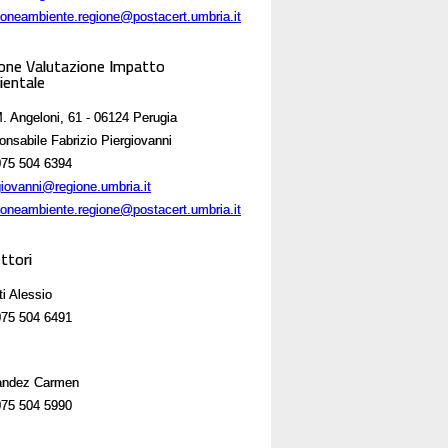
ioneambiente.regione@postacert.umbria.it
one Valutazione Impatto
entale
. Angeloni, 61 - 06124 Perugia
nsabile Fabrizio Piergiovanni
75 504 6394
giovanni@regione.umbria.it
ioneambiente.regione@postacert.umbria.it
uttori
ti Alessio
75 504 6491
andez Carmen
75 504 5990