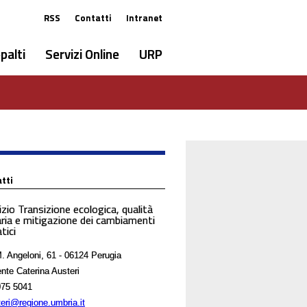
RSS
Contatti
Intranet
palti
Servizi Online
URP
tti
izio Transizione ecologica, qualità
'aria e mitigazione dei cambiamenti
tici
. Angeloni, 61 - 06124 Perugia
ente Caterina Austeri
75 5041
eri@regione.umbria.it