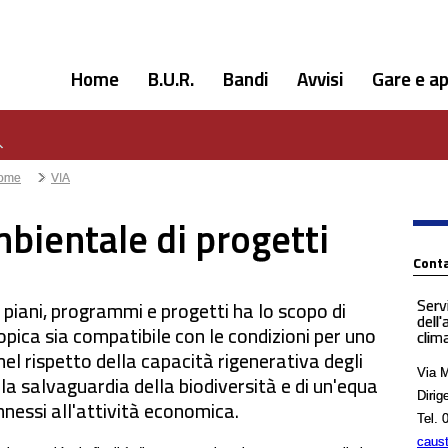
Home
B.U.R.
Bandi
Avvisi
Gare e ap
ome
VIA
bientale di progetti
Conta
Serv
piani, programmi e progetti ha lo scopo di
dell
opica sia compatibile con le condizioni per uno
clima
 nel rispetto della capacità rigenerativa degli
Via M
lla salvaguardia della biodiversità e di un'equa
Dirig
nnessi all'attività economica.
Tel.
0
caust