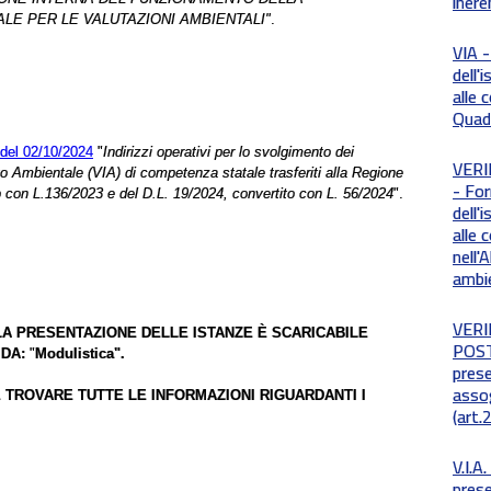
inere
LE PER LE VALUTAZIONI AMBIENTALI"
.
VIA -
dell'
alle 
Quadr
 del 02/10/2024
"
Indirizzi operativi per lo svolgimento dei
VERI
o Ambientale (VIA) di competenza statale trasferiti alla Regione
- For
o con L.136/2023 e del D.L. 19/2024, convertito con L. 56/2024
".
dell'
alle 
nell'
ambi
VERI
LA PRESENTAZIONE DELLE ISTANZE È SCARICABILE
POST
DA:
"
Modulistica".
prese
asso
E TROVARE TUTTE LE INFORMAZIONI RIGUARDANTI I
(art.
V.I.
prese