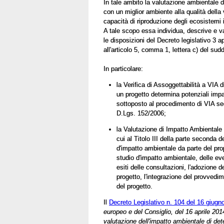
In tale ambito la valutazione ambientale de
con un miglior ambiente alla qualità dell
capacità di riproduzione degli ecosistemi i
A tale scopo essa individua, descrive e v
le disposizioni del Decreto legislativo 3 ap
all'articolo 5, comma 1, lettera c) del sud
In particolare:
la Verifica di Assoggettabilità a VIA d
un progetto determina potenziali impat
sottoposto al procedimento di VIA seco
D.Lgs. 152/2006;
la Valutazione di Impatto Ambientale
cui al Titolo III della parte seconda 
d'impatto ambientale da parte del pro
studio d'impatto ambientale, delle ev
esiti delle consultazioni, l'adozione 
progetto, l'integrazione del provved
del progetto.
Il
De
creto Leg
islativo n. 104 del 16 giugn
europeo e del Consiglio, del 16 aprile 201
valutazione dell'impatto ambientale di deter