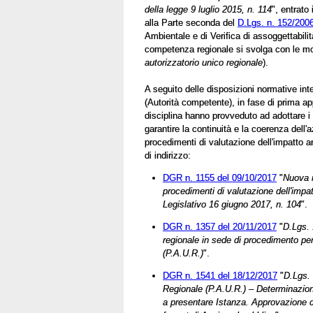
della legge 9 luglio 2015, n. 114
", entrato
alla Parte seconda del
D.Lgs. n. 152/200
Ambientale e di Verifica di assoggettabilit
competenza regionale si svolga con le moda
autorizzatorio unico regionale
).
A seguito delle disposizioni normative inte
(Autorità competente), in fase di prima ap
disciplina hanno provveduto ad adottare i n
garantire la continuità e la coerenza dell'
procedimenti di valutazione dell'impatto am
di indirizzo:
DGR n. 1155 del 09/10/2017
"
Nuova m
procedimenti di valutazione dell'impat
Legislativo 16 giugno 2017, n. 104
".
DGR n. 1357 del 20/11/2017
"
D.Lgs. 
regionale in sede di procedimento per
(P.A.U.R.)
".
DGR n. 1541 del 18/12/2017
"
D.Lgs. 
Regionale (P.A.U.R.) – Determinazioni in
a presentare Istanza. Approvazione d