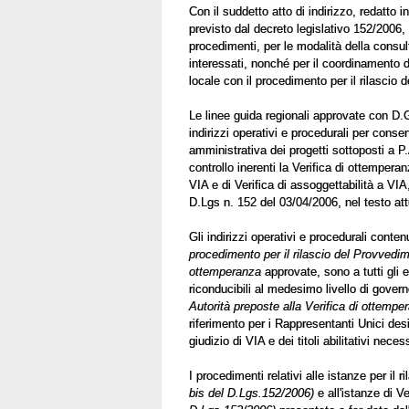
Con il suddetto atto di indirizzo, redatto 
previsto dal decreto legislativo 152/2006, 
procedimenti, per le modalità della consult
interessati, nonché per il coordinamento 
locale con il procedimento per il rilascio d
Le linee guida regionali approvate con D.G
indirizzi operativi e procedurali per conse
amministrativa dei progetti sottoposti a P
controllo inerenti la Verifica di ottempera
VIA e di Verifica di assoggettabilità a VIA
D.Lgs n. 152 del 03/04/2006, nel testo at
Gli indirizzi operativi e procedurali conten
procedimento per il rilascio del Provvedim
ottemperanza
approvate, sono a tutti gli e
riconducibili al medesimo livello di govern
Autorità preposte alla Verifica di ottempe
riferimento per i Rappresentanti Unici desi
giudizio di VIA e dei titoli abilitativi nece
I procedimenti relativi alle istanze per i
bis del D.Lgs.152/2006)
e all'istanze di V