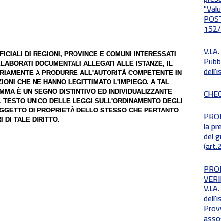
"Val
POSTU
152/
V.I.A
FICIALI DI REGIONI, PROVINCE E COMUNI INTERESSATI
Pubbl
 ELABORATI DOCUMENTALI ALLEGATI ALLE ISTANZE, IL
dell'
RIAMENTE A PRODURRE ALL'AUTORITÀ COMPETENTE IN
ZIONI CHE NE HANNO LEGITTIMATO L'IMPIEGO. A TAL
CHEC
MMA È UN SEGNO DISTINTIVO ED INDIVIDUALIZZANTE
DEL TESTO UNICO DELLE LEGGI SULL'ORDINAMENTO DEGLI
 È OGGETTO DI PROPRIETÀ DELLO STESSO CHE PERTANTO
PROR
 DI TALE DIRITTO.
la pr
del g
(art
PRO
VERI
V.I.A
dell'
Provv
assog