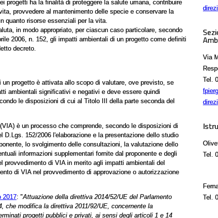
i progetti ha la finalità di proteggere la salute umana, contribuire
direz
a vita, provvedere al mantenimento delle specie e conservare la
n quanto risorse essenziali per la vita.
aluta, in modo appropriato, per ciascun caso particolare, secondo
Sezi
Ambi
rile 2006, n. 152, gli impatti ambientali di un progetto come definiti
detto decreto.
Via M
Respo
Tel.
0
i un progetto è attivata allo scopo di valutare, ove previsto, se
fpier
ti ambientali significativi e negativi e deve essere quindi
ndo le disposizioni di cui al Titolo III della parte seconda del
direz
Istr
 (VIA) è un processo che comprende, secondo le disposizioni di
del D.Lgs. 152/2006 l'elaborazione e la presentazione dello studio
Olive
ponente, lo svolgimento delle consultazioni, la valutazione dello
entuali informazioni supplementari fornite dal proponente e degli
Tel.
0
del provvedimento di VIA in merito agli impatti ambientali del
imento di VIA nel provvedimento di approvazione o autorizzazione
Fern
o 2017
: "
Attuazione della direttiva 2014/52/UE del Parlamento
Tel.
0
4, che modifica la direttiva 2011/92/UE, concernente la
minati progetti pubblici e privati, ai sensi degli articoli 1 e 14