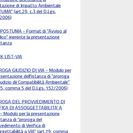
utazione di Impatto Ambientale
MA" (art.29, c.3 del D.Lgs.
2006)
. POSTUMA - Format di "Avviso al
ico" inerente la presentazione
istanza
K LIST-VIA
OGA GIUDIZIO DI VIA - Modulo per
esentazione dell'istanza di "proroga
iudizio dii Compatibilità Ambientale"
.25, comma 5 del D.Lgs. 152/2006)
ROGA DEL PROVVEDIMENTO DI
FICA DI ASSOGGETTABILITA' A
. - Modulo per la presentazione
istanza di "proroga del
edimento di Verifica di
gettabilità a VIA" (art.19, comma