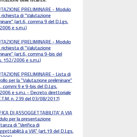
TAZIONE PRELIMINARE - Modulo
a richiesta di "Valutazione
minare" (art.6, comma 9 del D.Lgs.
006 e s.m.i.)
TAZIONE PRELIMINARE - Modulo
a richiesta di "Valutazione
minare" (art.6, comma 9-bis del
. 152/2006 e s.m.i.)
TAZIONE PRELIMINARE - Lista di
ollo per la "Valutazione preliminare"
6, commi 9 e 9-bis del D.Lgs.
006 e s.m.i. - Decreto direttoriale
.T.M. n. 239 del 03/08/2017)
FICA DI ASSOGGETTABILITA' A VIA
ulo per la presentazione
istanza di "Verifica di
gettabilità a VIA" (art.19 del D.Lgs.
2006)