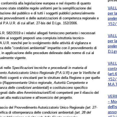
in conformità alla legislazione europea e nel rispetto di quanto
VALU
sono state stabilite regole uniformi per la semplificazione dei
per l
azione del pubblico e di tutti i soggetti pubblici potenzialmente
preli
dei provvedimenti e delle autorizzazioni di competenza regionale e
152/2
el P.A.U.R. di cui all'art. 27-bis del D.Lgs. 152/2006.
.R. 582/2019 e i relativi allegati forniscono pertanto i necessari
VALU
ntire ai soggetti preposti una compiuta istruttoria tecnico-
per l
.A.U.R. nonché per lo svolgimento delle attività di vigilanza e
preli
nza delle "condizioni ambientali" impartite con il provvedimento di
D.Lgs
, in applicazione delle procedure delineate dalle norme di cui al
tualmente vigente.
VALU
contr
uti nelle
Specificazioni tecniche e procedurali in materia di
(art.
ento Autorizzatorio Unico Regionale (P.A.U.R) e per le Verifiche di
152/2
ffetti cogenti e vincolanti per le strutture della Regione e per quelle
o (
Rappresentante Unico regionale, Autorità Competente e
M.A.T
ranza delle condizioni ambientali
) e costituiscono specifico
gnati dalle altre Amministrazioni/Enti competenti per il rilascio del
VERI
ssari alla realizzazione e all'esercizio del progetto.
- Mod
dell'
l rilascio del Provvedimento Autorizzatorio Unico Regionale
(art. 27-
assog
erifica di ottemperanza delle condizioni ambientali
(art. 28 del
152/