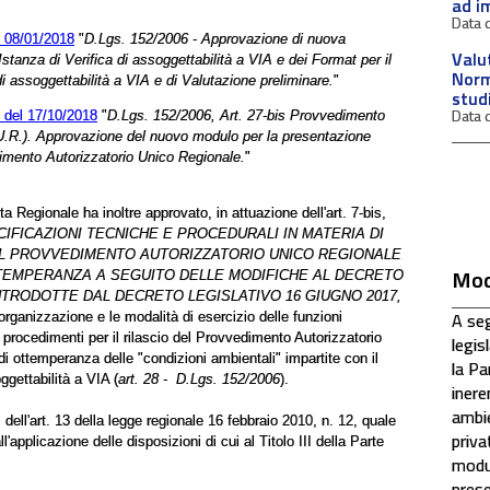
ad im
l 08/01/2018
"
D.Lgs. 152/2006 - Approvazione di nuova
Valu
Istanza di Verifica di assoggettabilità a VIA e dei Format per il
Norm
 di assoggettabilità a VIA e di Valutazione preliminare.
"
stud
 del 17/10/2018
"
D.Lgs. 152/2006, Art. 27-bis Provvedimento
U.R.). Approvazione del nuovo modulo per la presentazione
edimento Autorizzatorio Unico Regionale.
"
ta Regionale ha inoltre approvato, in attuazione dell'art. 7-bis,
IFICAZIONI TECNICHE E PROCEDURALI IN MATERIA DI
EL PROVVEDIMENTO AUTORIZZATORIO UNICO REGIONALE
Mod
 OTTEMPERANZA A SEGUITO DELLE MODIFICHE AL DECRETO
 INTRODOTTE DAL DECRETO LEGISLATIVO 16 GIUGNO 2017,
A seg
organizzazione e le modalità di esercizio delle funzioni
 procedimenti per il rilascio del Provvedimento Autorizzatorio
legis
di ottemperanza delle "condizioni ambientali" impartite con il
la P
ggettabilità a VIA (
art. 28 - D.Lgs. 152/2006
).
inere
ambie
dell'art. 13 della legge regionale 16 febbraio 2010, n. 12, quale
priva
ll'applicazione delle disposizioni di cui al Titolo III della Parte
modul
prese