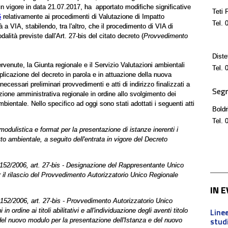
 in vigore in data 21.07.2017, ha apportato modifiche significative
Teti 
6
relativamente ai procedimenti di Valutazione di Impatto
Tel.
0
à a VIA, stabilendo, tra l'altro, che il procedimento di VIA di
lità previste dall'Art. 27-bis del citato decreto (
Provvedimento
Dist
rvenute, la Giunta regionale e il Servizio Valutazioni ambientali
Tel.
0
plicazione del decreto in parola e in attuazione della nuova
ecessari preliminari provvedimenti e atti di indirizzo finalizzati a
Segr
azione amministrativa regionale in ordine allo svolgimento dei
bientale. Nello specifico ad oggi sono stati adottati i seguenti atti
Boldr
Tel.
0
odulistica e format per la presentazione di istanze inerenti i
to ambientale, a seguito dell'entrata in vigore del Decreto
152/2006, art. 27-bis - Designazione del Rappresentante Unico
 il rilascio del Provvedimento Autorizzatorio Unico Regionale
IN 
152/2006, art. 27-bis - Provvedimento Autorizzatorio Unico
Linee
 ordine ai titoli abilitativi e all'individuazione degli aventi titolo
stud
el nuovo modulo per la presentazione dell'Istanza e del nuovo