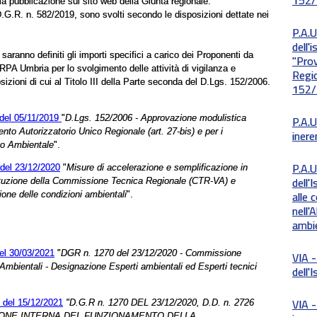
la pubblicazione sul sito web della Giunta regionale:
D.G.R. n. 582/2019, sono svolti secondo le disposizioni dettate nei
P.A.U
dell'i
saranno definiti gli importi specifici a carico dei Proponenti da
"Pro
ARPA Umbria per lo svolgimento delle attività di vigilanza e
Regio
osizioni di cui al Titolo III della Parte seconda del D.Lgs. 152/2006.
152/
 del 05/11/2019
"
D.Lgs. 152/2006 - Approvazione modulistica
P.A.U
mento Autorizzatorio Unico Regionale (art. 27-bis) e per i
inere
to Ambientale
".
P.A.U
 del 23/12/2020
"
Misure di accelerazione e semplificazione in
dell'
stituzione della Commissione Tecnica Regionale (CTR-VA) e
alle 
ione delle condizioni ambientali
".
nell'
ambi
del 30/03/2021
"
DGR n. 1270 del 23/12/2020 - Commissione
VIA -
Ambientali - Designazione Esperti ambientali ed Esperti tecnici
dell'
VIA -
 del 15/12/2021
"D.G.R n. 1270 DEL 23/12/2020, D.D. n. 2726
ZIONE INTERNA DEL FUNZIONAMENTO DELLA