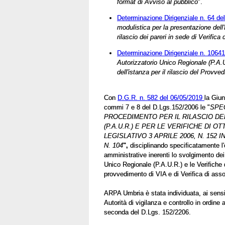
format di Avviso al pubblico
".
Determinazione Dirigenziale n. 64 de
modulistica per la presentazione dell'
rilascio dei pareri in sede di Verifica
Determinazione Dirigenziale n. 10641
Autorizzatorio Unico Regionale (P.A.
dell'istanza per il rilascio del Provv
Con
D.G.R. n. 582 del 06/05/2019
la Giun
commi 7 e 8 del D.Lgs.152/2006 le "
SPEC
PROCEDIMENTO PER IL RILASCIO D
(P.A.U.R.) E PER LE VERIFICHE DI
LEGISLATIVO 3 APRILE 2006, N. 152
N. 104
",
disciplinando specificatamente l'
amministrative inerenti lo svolgimento dei
Unico Regionale (P.A.U.R.) e le Verifiche 
provvedimento di VIA e di Verifica di asso
ARPA Umbria è stata individuata, ai sensi 
Autorità di vigilanza e controllo in ordine a
seconda del D.Lgs. 152/2206.