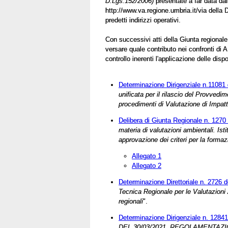
D.Lgs.152/2006)
presentate a far data dal
http://www.va.regione.umbria.it/via della 
predetti indirizzi operativi.
Con successivi atti della Giunta regionale 
versare quale contributo nei confronti di 
controllo inerenti l'applicazione delle disp
Determinazione Dirigenziale n.11081
unificata per il rilascio del Provvedi
procedimenti di Valutazione di Impat
Delibera di Giunta Regionale n. 1270
materia di valutazioni ambientali. I
approvazione dei criteri per la formaz
Allegato 1
Allegato 2
Determinazione Direttoriale n. 2726 
Tecnica Regionale per le Valutazioni 
regionali
".
Determinazione Dirigenziale n. 12841
DEL 30/03/2021. REGOLAMENTA